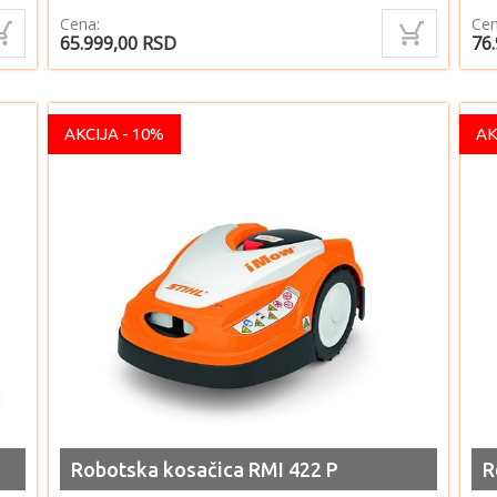
Cena:
Cen
65.999,00
RSD
76
AKCIJA - 10%
AK
Robotska kosačica RMI 422 P
R