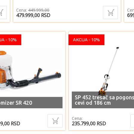
Cena:
449.999,00
Cen
479.999,00
RSD
69
JA - 10%
AKCIJA - 10%
SP 452 tresač sa pogo
mizer SR 420
cevi od 186 cm
Cena:
99,00
RSD
235.799,00
RSD