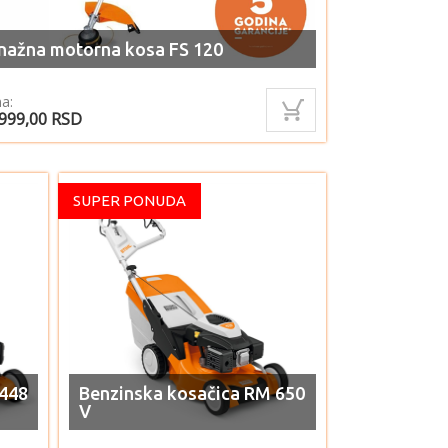
nažna motorna kosa FS 120
a:
.999,00
RSD
SUPER PONUDA
 448
Benzinska kosačica RM 650
V