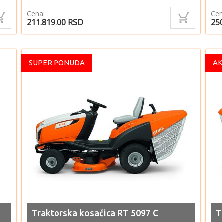
Cena:
Cen
211.819,00
RSD
25
SUPER PONUDA
AK
Traktorska kosačica RT 5097 C
T