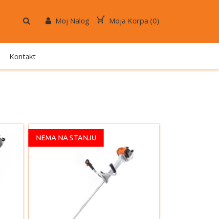
Moj Nalog
Moja Korpa (
0
)
Kontakt
NEMA NA STANJU