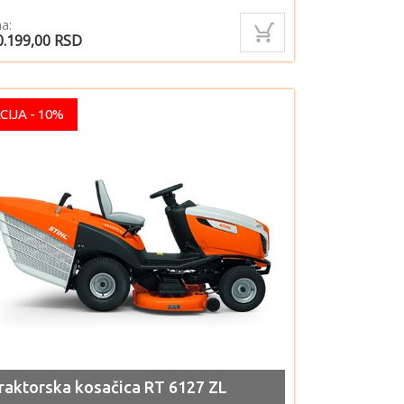
a:
0.199,00
RSD
CIJA - 10%
raktorska kosačica RT 6127 ZL