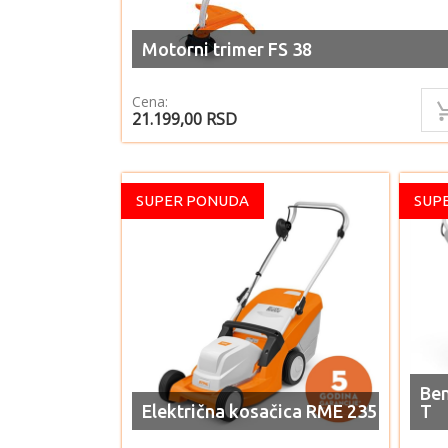
Motorni trimer FS 38
Cena:
21.199,00
RSD
SUPER PONUDA
SUP
Ben
Električna kosačica RME 235
T