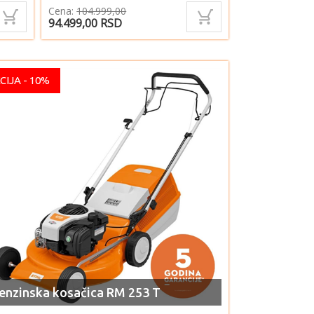
Cena:
104.999,00
94.499,00
RSD
CIJA - 10%
enzinska kosačica RM 253 T