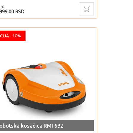
a:
.999,00
RSD
CIJA - 10%
obotska kosačica RMI 632