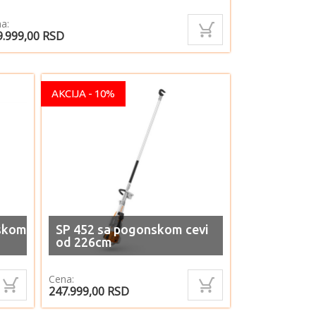
a:
9.999,00
RSD
AKCIJA - 10%
nskom
SP 452 sa pogonskom cevi
od 226cm
Cena:
247.999,00
RSD