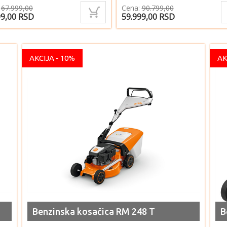
:
67.999,00
Cena:
90.799,00
99,00
RSD
59.999,00
RSD
AKCIJA - 10%
AK
Benzinska kosačica RM 248 T
B