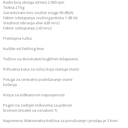
Radni broj obrtaja (0/min) 2.900 rpm
Težina 27 kg
Garantovani nivo zvučne snage 96 dB(A)
Faktor odstupanja zvučnog pritiska 1 dB (A)
Vrednost vibracija ahw 4,85 m/s2
Faktor odstupanja 2,43 m/s2
Preklopna ručka
Kućište od čeličnog lima
Točkovi sa dvostrukim kugličnim ležajevima
Prihvatna kuka za ručicu koja startuje motor
Poluga za centralno podešavanje visine
košenja
Korpa sa indikatorom napunjenosti
Pogon na zadnjim točkovima sa jednom
brzinom (modeli sa oznakom T)
Napomena: Maksimalna količina za poručivanje i prodaju je 3 kom.