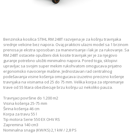
Benzinska kosilica STIHL RM 248T razvijena je za košnju travnjaka
srednje velicine bez napora. Ovaj prakticni ulazni model sa 1 brzinom
prenosa je ekstra sposoban za manevrisanje i lak je za rukovanje. Sa
RM 248T ostacete opušteni dok kosite travnjak jer je za njegovo
guranje potrebno uložiti minimalno napora. Pored toga, sklopivi
upravljac sa svojim super mekim rukohvatom omogucava prijatno
ergonomsko navocenje mašine. Jednostavan rad centralnog
podešavanja visine košenja omogucava izuzetno precizno košenje
travnjaka na visinama od 25 do 75 mm. Velika korpa za otpremanje
trave od 55 litara obezbecuje brzu košnju uz nekoliko pauza.
Travnjaci površine do 1.200 m2
Visina košenja 25-75 mm
Širina košenja 46 cm
Korpa za travu 55 l
Tip motora Serie 550 EX OHV RS
Zapremina 140 cm3
Nominalna snaga (KW/KS) 2,1 kW / 2,8 PS