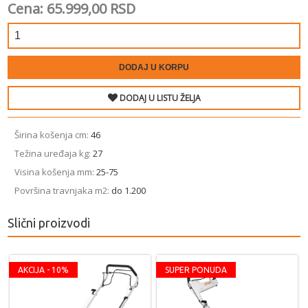
Cena: 65.999,00 RSD
DODAJ U KORPU
DODAJ U LISTU ŽELJA
Širina košenja ­cm:
46
Težina uređaja ­kg:
27
Visina košenja ­mm:
25-75
Površina travnjaka ­m2:
do 1.200
Slični proizvodi
AKCIJA - 10%
SUPER PONUDA