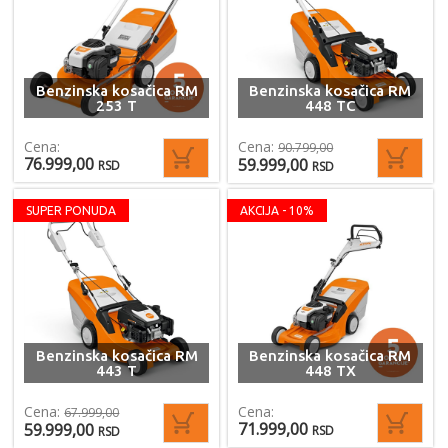
Benzinska kosačica RM
Benzinska kosačica RM
253 T
448 TC
Cena:
Cena:
90.799,00
76.999,00
59.999,00
RSD
RSD
SUPER PONUDA
AKCIJA - 10%
Benzinska kosačica RM
Benzinska kosačica RM
443 T
448 TX
Cena:
Cena:
67.999,00
71.999,00
59.999,00
RSD
RSD