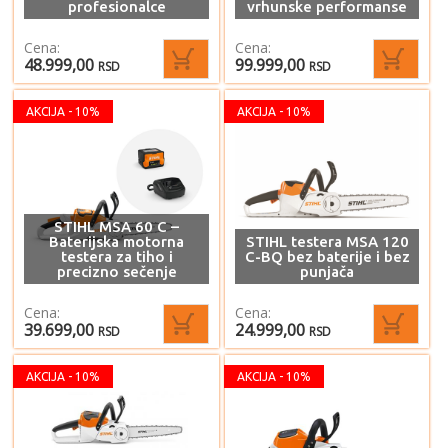
profesionalce
vrhunske performanse
Cena:
Cena:
48.999,00
99.999,00
RSD
RSD
AKCIJA - 10%
AKCIJA - 10%
STIHL MSA 60 C –
Baterijska motorna
STIHL testera MSA 120
testera za tiho i
C-BQ bez baterije i bez
precizno sečenje
punjača
Cena:
Cena:
39.699,00
24.999,00
RSD
RSD
AKCIJA - 10%
AKCIJA - 10%