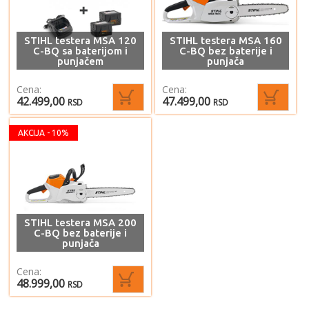
STIHL testera MSA 120
STIHL testera MSA 160
C-BQ sa baterijom i
C-BQ bez baterije i
punjačem
punjača
Cena:
Cena:
42.499,00
47.499,00
RSD
RSD
AKCIJA - 10%
STIHL testera MSA 200
C-BQ bez baterije i
punjača
Cena:
48.999,00
RSD