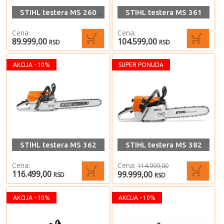
STIHL testera MS 260
STIHL testera MS 361
Cena:
Cena:
89.999,00
104.599,00
RSD
RSD
AKCIJA - 10%
SUPER PONUDA
STIHL testera MS 362
STIHL testera MS 382
Cena:
Cena:
114.999,00
116.499,00
99.999,00
RSD
RSD
AKCIJA - 10%
AKCIJA - 10%