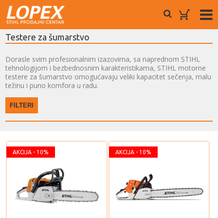
Testere za šumarstvo
Dorasle svim profesionalnim izazovima, sa naprednom STIHL
tehnologijom i bezbednosnim karakteristikama, STIHL motorne
testere za šumarstvo omogućavaju veliki kapacitet sečenja, malu
težinu i puno komfora u radu.
FILTERI
AKCIJA - 10%
AKCIJA - 10%