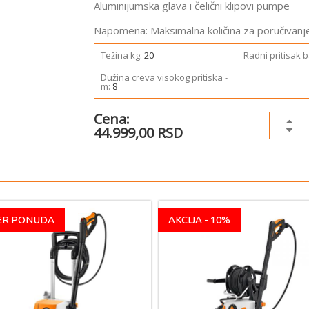
Aluminijumska glava i čelični klipovi pumpe
Napomena: Maksimalna količina za poručivanje
Težina ­kg:
20
Radni pritisak ­
Dužina creva visokog pritiska ­
m:
8
Cena:
44.999,00 RSD
ER PONUDA
AKCIJA - 10%