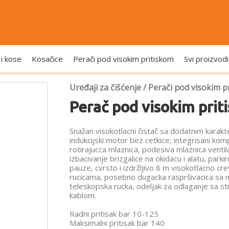
 i kose
Kosačice
Perači pod visokim pritiskom
Svi proizvodi
Uređaji za čišćenje
/
Perači pod visokim p
Perač pod visokim prit
Snažan visokotlacni čistač sa dodatnim karak
indukcijski motor bez cetkice, integrisani kom
rotirajucca mlaznica, podesiva mlaznica ventil
izbacivanje brizgalice na okidacu i alatu, parki
pauze, cvrsto i izdržljivo 8 m visokotlacno c
rucicama, posebno dugacka raspršivacica sa 
teleskopska rucka, odeljak za odlaganje sa s
kablom.
Radni pritisak bar 10-125
Maksimalni pritisak bar 140