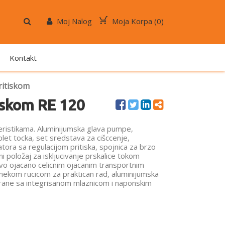
Moj Nalog
Moja Korpa (
0
)
Kontakt
ritiskom
iskom RE 120
teristikama. Aluminijumska glava pumpe,
plet tocka, set sredstava za cišccenje,
atora sa regulacijom pritiska, spojnica za brzo
rni položaj za iskljucivanje prskalice tokom
revo ojacano celicnim ojacanim transportnim
mekom rucicom za praktican rad, aluminijumska
trane sa integrisanom mlaznicom i naponskim