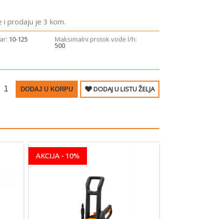
 i prodaju je 3 kom.
bar:
10-125
Maksimalni protok vode ­l/h:
500
DODAJ U LISTU ŽELJA
DODAJ U KORPU
AKCIJA - 10%