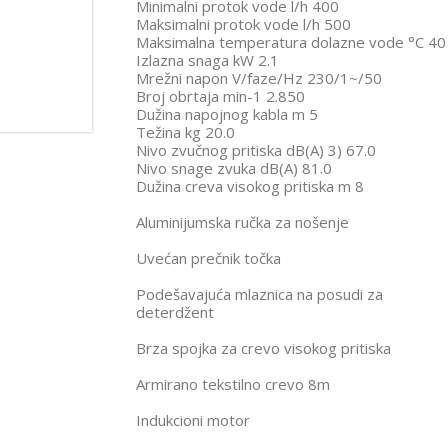
Minimalni protok vode l/h 400
Maksimalni protok vode l/h 500
Maksimalna temperatura dolazne vode °C 40
Izlazna snaga kW 2.1
Mrežni napon V/faze/Hz 230/1~/50
Broj obrtaja min-1 2.850
Dužina napojnog kabla m 5
Težina kg 20.0
Nivo zvučnog pritiska dB(A) 3) 67.0
Nivo snage zvuka dB(A) 81.0
Dužina creva visokog pritiska m 8
Aluminijumska ručka za nošenje
Uvećan prečnik točka
Podešavajuća mlaznica na posudi za
deterdžent
Brza spojka za crevo visokog pritiska
Armirano tekstilno crevo 8m
Indukcioni motor