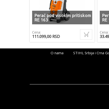
Perač pod visokim pritiskom
Per
RE 163
RE 
Cena:
Cena
111.099,00
RSD
33.4
O nama
STIHL Srbija i Crna G