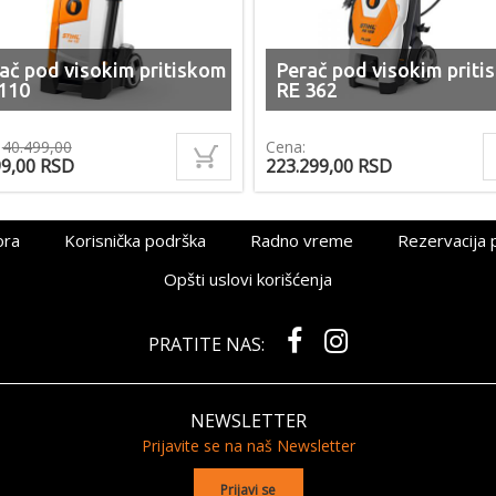
ač pod visokim pritiskom
Perač pod visokim priti
110
RE 362
:
40.499,00
Cena:
99,00
RSD
223.299,00
RSD
ora
Korisnička podrška
Radno vreme
Rezervacija 
Opšti uslovi korišćenja
PRATITE NAS:
NEWSLETTER
Prijavite se na naš Newsletter