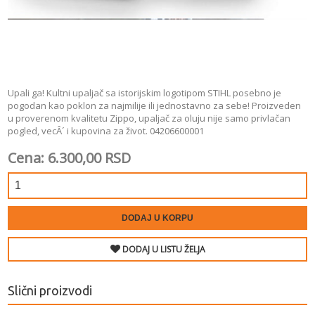
Upali ga! Kultni upaljač sa istorijskim logotipom STIHL posebno je
pogodan kao poklon za najmilije ili jednostavno za sebe! Proizveden
u proverenom kvalitetu Zippo, upaljač za oluju nije samo privlačan
pogled, vecÂ´ i kupovina za život. 04206600001
Cena: 6.300,00 RSD
DODAJ U KORPU
DODAJ U LISTU ŽELJA
Slični proizvodi