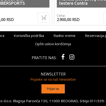
MBERSPORTS
testere Contra
Cena:
9,00
RSD
2.900,00
RSD
ora
Korisnička podrška
Radno vreme
Rezervacija 
Opšti uslovi korišćenja
PRATITE NAS:
NEWSLETTER
Prijavite se na naš Newsletter
x d.o.o. Blagoja Parovića 130, 11000 BEOGRAD, Srbija
011/339-