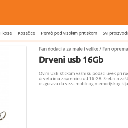
 i kose
Kosačice
Perači pod visokim pritiskom
Svi proizvodi
Fan dodaci a za male i velike
/
Fan oprema
Drveni usb 16Gb
Ovim USB stickom važni su podaci uvek pri ruc
drveta ima zapreminu od 16 GB. Srebrna zašti
osigurava da veza mobilnog memorijskog klj