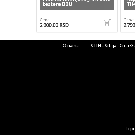
testere BBU
TI
Cena:
Cena:
2.900,00
RSD
2.79
O nama
STIHL Srbija i Crna G
Lope