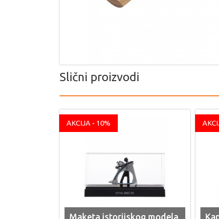
Slični proizvodi
AKCIJA - 10%
AKCI
Maketa istorijskog modela
Kap