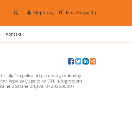
Moj Nalog
Moja Korpa (
0
)
Kontakt
i. Ljuljačka palica od prirodnog orahovog
tna kapa za ljuljanje sa STIHL logotipom
uča ne postane prljava. 04203600007