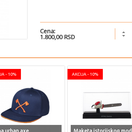
Cena:
1.800,00 RSD
JA - 10%
AKCIJA - 10%
a urban axe
Maketa istorijskog mod