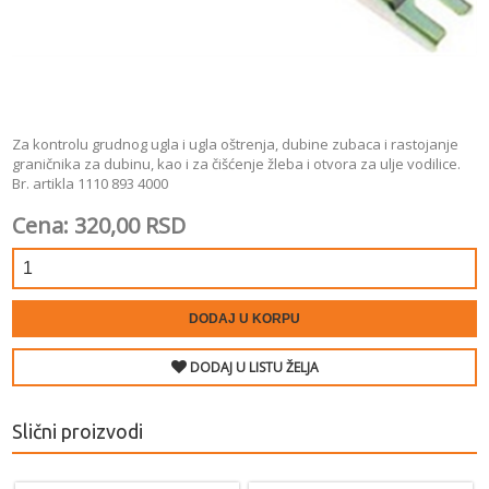
Za kontrolu grudnog ugla i ugla oštrenja, dubine zubaca i rastojanje
graničnika za dubinu, kao i za čišćenje žleba i otvora za ulje vodilice.
Br. artikla 1110 893 4000
Cena: 320,00 RSD
DODAJ U KORPU
DODAJ U LISTU ŽELJA
Slični proizvodi