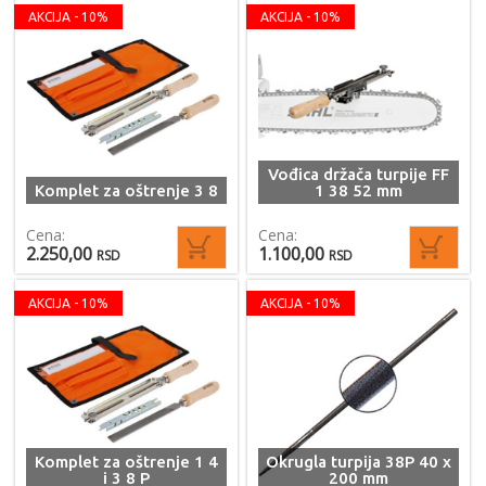
AKCIJA - 10%
AKCIJA - 10%
Vođica držača turpije FF
Komplet za oštrenje 3 8
1 38 52 mm
Cena:
Cena:
2.250,00
1.100,00
RSD
RSD
AKCIJA - 10%
AKCIJA - 10%
Komplet za oštrenje 1 4
Okrugla turpija 38P 40 x
i 3 8 P
200 mm