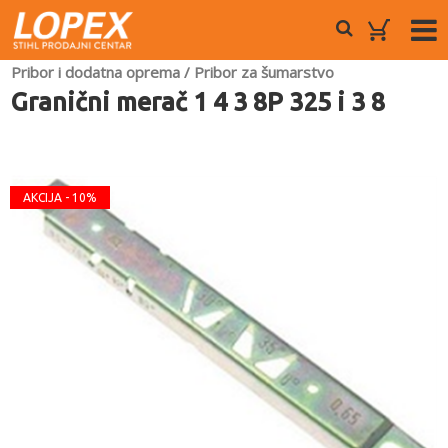
Pribor i dodatna oprema
/
Pribor za šumarstvo
Granični merač 1 4 3 8P 325 i 3 8
AKCIJA - 10%