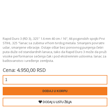
Rapid Duro 3 (RD 3), .325" 1.6 mm 40 cm / 16", 66 pogonskih spojki Prvi
STIHL .325 "lanac sa zubima vrhom tvrdog metala. Smanjeni povratni
udar, smanjene vibracije. Ostaje oštar bez ponovnog punjenja četiri
puta duže od standardnih lanaca, tako da Rapid Duro 3 može da pruži
visoke performanse sečenja čak i pod ekstremnim uslovima. lanac za
baštovanstvo i uređenje zemljista.
Cena: 4.950,00 RSD
DODAJ U KORPU
DODAJ U LISTU ŽELJA