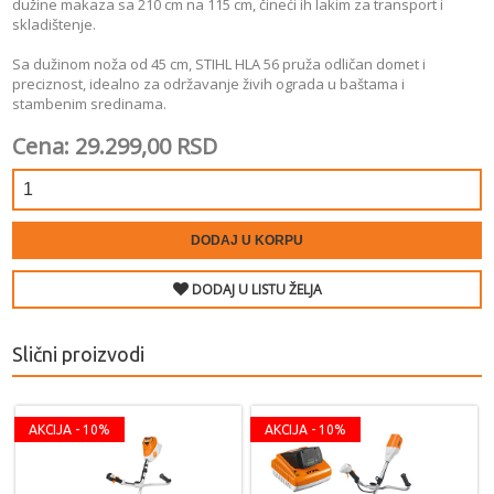
dužine makaza sa 210 cm na 115 cm, čineći ih lakim za transport i
skladištenje.
Sa dužinom noža od 45 cm, STIHL HLA 56 pruža odličan domet i
preciznost, idealno za održavanje živih ograda u baštama i
stambenim sredinama.
Cena: 29.299,00 RSD
DODAJ U KORPU
DODAJ U LISTU ŽELJA
Slični proizvodi
AKCIJA - 10%
AKCIJA - 10%