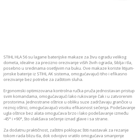
STIHL HLA 56 su lagane baterijske makaze za živu ogradu velikog
dometa, idealne za precizno orezivanje viših živih ograda, šiblja i tla,
posebno u sredinama osetljivim na buku. Ove makaze koriste litijum-
jonske baterije iz STIHL AK sistema, omogućavajući tiho i efikasno
orezivanje bez potrebe za zaštitom sluha.
Ergonomski optimizovana kontrolna ručka pruža jednostavan pristup
svim komandama, omogućavajući lako rukovanje čak i u zatvorenim
prostorima. Jednostrane oštrice u obliku suze zadržavaju grančice u
reznoj oštrici, omogućavajući visoku efikasnost sečenja. Podešavanje
ugla oštrice bez alata omogućava brzo i lako podešavanje između
-45° i +90°, što olakšava sečenje iznad glave i sa strane.
Za dodatnu praktičnost, zaštitni poklopac štiti nastavak za rezanje
tokom rada blizu tla, dok odvojivo vratilo omogućava smanjenje