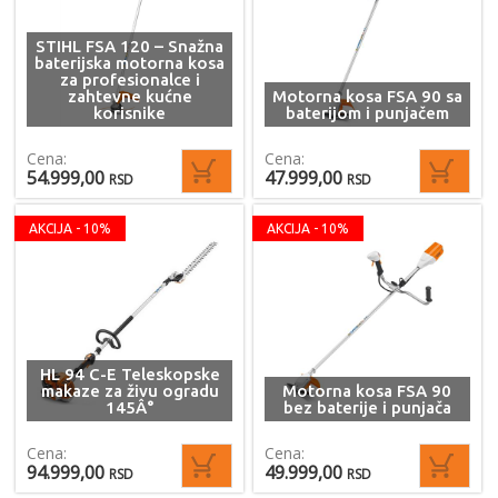
STIHL FSA 120 – Snažna
baterijska motorna kosa
za profesionalce i
zahtevne kućne
Motorna kosa FSA 90 sa
korisnike
baterijom i punjačem
Cena:
Cena:
54.999,00
47.999,00
RSD
RSD
AKCIJA - 10%
AKCIJA - 10%
HL 94 C-E Teleskopske
makaze za živu ogradu
Motorna kosa FSA 90
145Â°
bez baterije i punjača
Cena:
Cena:
94.999,00
49.999,00
RSD
RSD