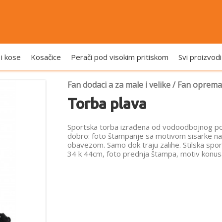
 i kose
Kosačice
Perači pod visokim pritiskom
Svi proizvodi
Fan dodaci a za male i velike
/
Fan oprema
Torba plava
Sportska torba izrađena od vodoodbojnog poli
dobro: foto štampanje sa motivom sisarke na 
obavezom. Samo dok traju zalihe. Stilska spo
34 k 44cm, foto prednja štampa, motiv konus