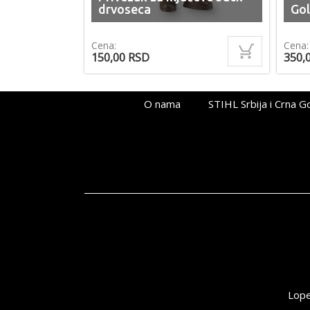
drvoseca
Gol
Cena:
Cena:
150,00
RSD
350,
O nama
STIHL Srbija i Crna G
Lope