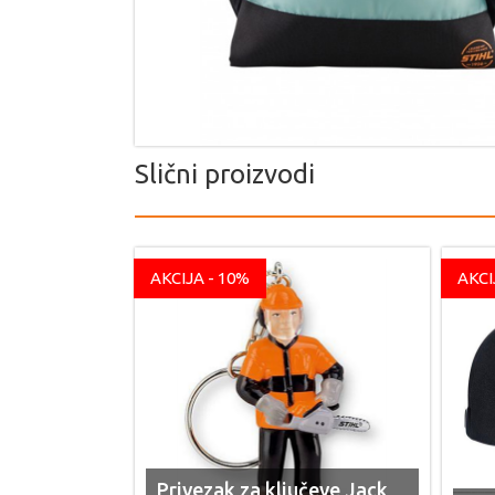
Slični proizvodi
AKCIJA - 10%
AKCI
Privezak za ključeve Jack