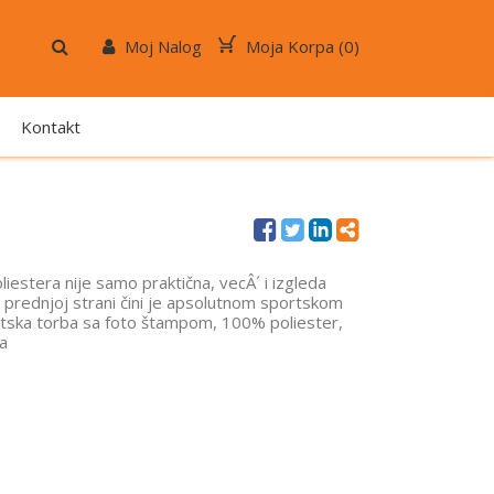
Moj Nalog
Moja Korpa (
0
)
Kontakt
estera nije samo praktična, vecÂ´ i izgleda
prednjoj strani čini je apsolutnom sportskom
rtska torba sa foto štampom, 100% poliester,
a