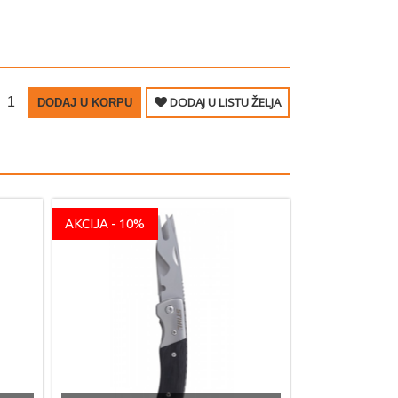
DODAJ U LISTU ŽELJA
DODAJ U KORPU
AKCIJA - 10%