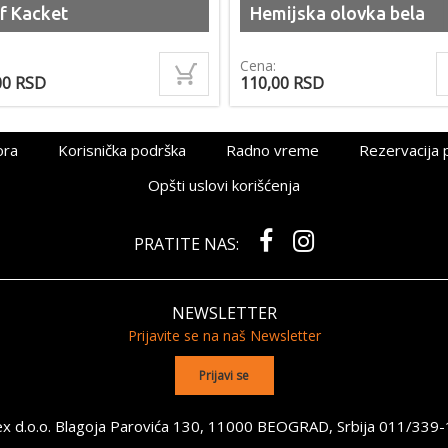
f Kacket
Hemijska olovka bela
Cena:
00
RSD
110,00
RSD
ora
Korisnička podrška
Radno vreme
Rezervacija 
Opšti uslovi korišćenja
PRATITE NAS:
NEWSLETTER
Prijavite se na naš Newsletter
x d.o.o. Blagoja Parovića 130, 11000 BEOGRAD, Srbija
011/339-