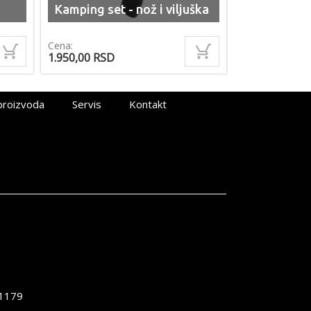
Kamping set - nož i viljuška
Cena:
1.950,00
RSD
proizvoda
Servis
Kontakt
1179