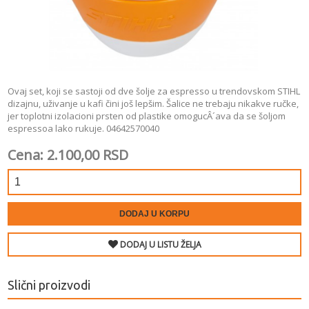
Ovaj set, koji se sastoji od dve šolje za espresso u trendovskom STIHL
dizajnu, uživanje u kafi čini još lepšim. Šalice ne trebaju nikakve ručke,
jer toplotni izolacioni prsten od plastike omogucÂ´ava da se šoljom
espressoa lako rukuje. 04642570040
Cena: 2.100,00 RSD
DODAJ U KORPU
DODAJ U LISTU ŽELJA
Slični proizvodi