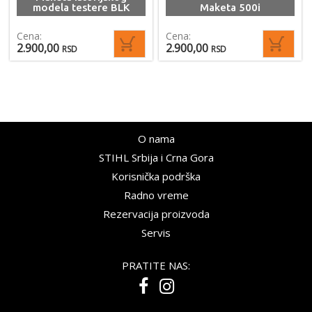
modela testere BLK
Maketa 500i
Cena:
Cena:
2.900,00
2.900,00
RSD
RSD
O nama
STIHL Srbija i Crna Gora
Korisnička podrška
Radno vreme
Rezervacija proizvoda
Servis
PRATITE NAS: