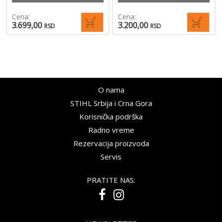
Cena:
Cena:
3.699,00
3.200,00
RSD
RSD
O nama
STIHL Srbija i Crna Gora
Korisnička podrška
Radno vreme
Rezervacija proizvoda
Servis
PRATITE NAS: