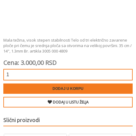
Mala težina, visok stepen stabilnosti Telo od tri električno zavarene
ploče pri čemu je srednja ploča sa otvorima na velikoj površini. 35 cm /
14", 1.3mm Br. artikla 3005 000 4809
Cena: 3.000,00 RSD
DODAJ U KORPU
DODAJ U LISTU ŽELJA
Slični proizvodi