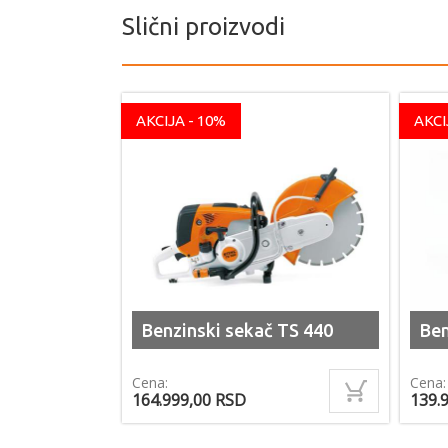
Slični proizvodi
AKCIJA - 10%
AKCI
Benzinski sekač TS 440
Ben
Cena:
Cena:
164.999,00
RSD
139.