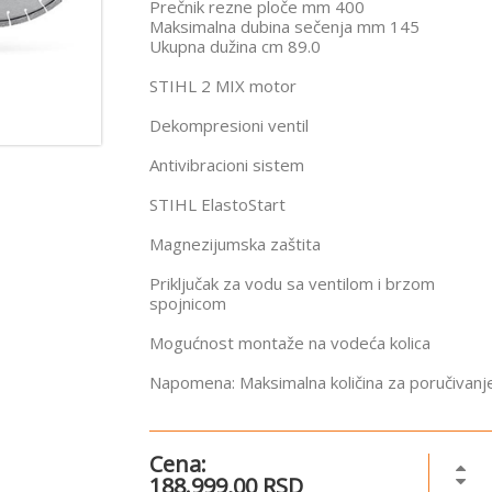
Prečnik rezne ploče mm 400
Maksimalna dubina sečenja mm 145
Ukupna dužina cm 89.0
STIHL 2 MIX motor
Dekompresioni ventil
Antivibracioni sistem
STIHL ElastoStart
Magnezijumska zaštita
Priključak za vodu sa ventilom i brzom
spojnicom
Mogućnost montaže na vodeća kolica
Napomena: Maksimalna količina za poručivanje
Cena:
188.999,00 RSD