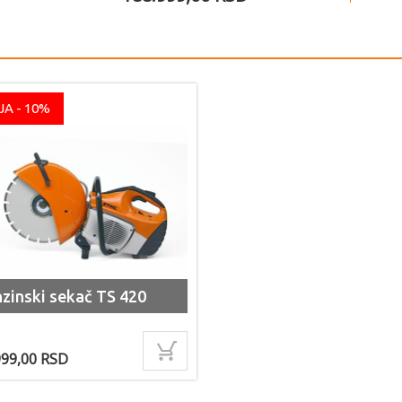
JA - 10%
zinski sekač TS 420
999,00
RSD