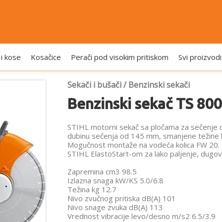
 i kose
Kosačice
Perači pod visokim pritiskom
Svi proizvodi
Sekači i bušači
/
Benzinski sekači
Benzinski sekač TS 800
STIHL motorni sekač sa pločama za sečenje 
dubinu sečenja od 145 mm, smanjene težine 
Mogučnost montaže na vodeća kolica FW 20. 
STIHL ElastoStart-om za lako paljenje, dugov
Zapremina cm3 98.5
Izlazna snaga kW/KS 5.0/6.8
Težina kg 12.7
Nivo zvučnog pritiska dB(A) 101
Nivo snage zvuka dB(A) 113
Vrednost vibracije levo/desno m/s2 6.5/3.9