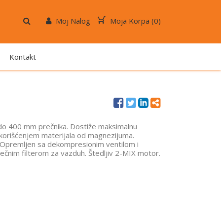
Moj Nalog
Moja Korpa (
0
)
Kontakt
do 400 mm prečnika. Dostiže maksimalnu
korišćenjem materijala od magnezijuma.
Opremljen sa dekompresionim ventilom i
ečnim filterom za vazduh. Štedljiv 2-MIX motor.