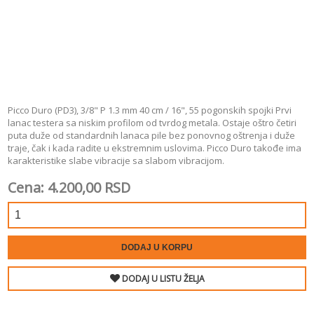
Picco Duro (PD3), 3/8" P 1.3 mm 40 cm / 16", 55 pogonskih spojki Prvi
lanac testera sa niskim profilom od tvrdog metala. Ostaje oštro četiri
puta duže od standardnih lanaca pile bez ponovnog oštrenja i duže
traje, čak i kada radite u ekstremnim uslovima. Picco Duro takođe ima
karakteristike slabe vibracije sa slabom vibracijom.
Cena: 4.200,00 RSD
DODAJ U KORPU
DODAJ U LISTU ŽELJA