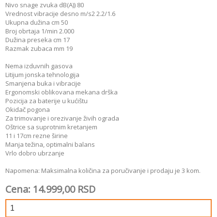
Nivo snage zvuka dB(A)) 80
Vrednost vibracije desno m/s2 2.2/1.6
Ukupna dužina cm 50
Broj obrtaja 1/min 2.000
Dužina preseka cm 17
Razmak zubaca mm 19
Nema izduvnih gasova
Litijum jonska tehnologija
Smanjena buka i vibracije
Ergonomski oblikovana mekana drška
Pozicija za baterije u kućištu
Okidač pogona
Za trimovanje i orezivanje živih ograda
Oštrice sa suprotnim kretanjem
11 i 17cm rezne širine
Manja težina, optimalni balans
Vrlo dobro ubrzanje
Napomena: Maksimalna količina za poručivanje i prodaju je 3 kom.
Cena: 14.999,00 RSD