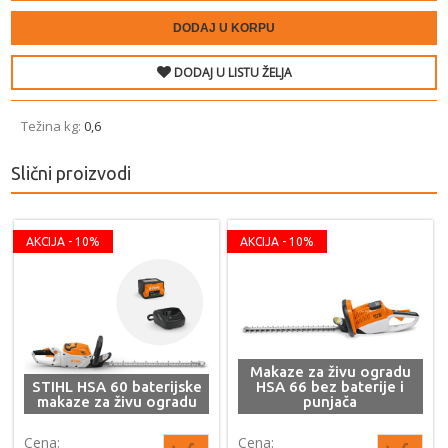
DODAJ U KORPU
DODAJ U LISTU ŽELJA
Težina ­kg:
0,6
Slični proizvodi
AKCIJA - 10%
AKCIJA - 10%
Makaze za živu ogradu
STIHL HSA 60 baterijske
HSA 66 bez baterije i
makaze za živu ogradu
punjača
Cena:
Cena: