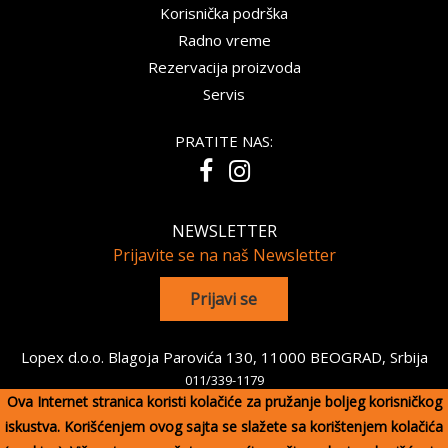
Korisnička podrška
Radno vreme
Rezervacija proizvoda
Servis
PRATITE NAS:
NEWSLETTER
Prijavite se na naš Newsletter
Lopex d.o.o. Blagoja Parovića 130, 11000 BEOGRAD, Srbija
011/339-1179
Ova Internet stranica koristi kolačiće za pružanje boljeg korisničkog
Copyright 2026 Lopex d.o.o. Sva prava su zadržana. Powered by
iskustva. Korišćenjem ovog sajta se slažete sa korištenjem kolačića
shopen.com