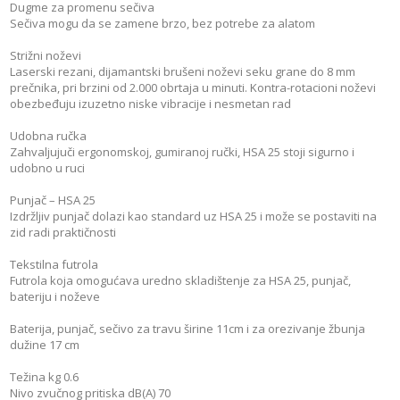
Dugme za promenu sečiva
Sečiva mogu da se zamene brzo, bez potrebe za alatom
Strižni noževi
Laserski rezani, dijamantski brušeni noževi seku grane do 8 mm
prečnika, pri brzini od 2.000 obrtaja u minuti. Kontra-rotacioni noževi
obezbeđuju izuzetno niske vibracije i nesmetan rad
Udobna ručka
Zahvaljujuči ergonomskoj, gumiranoj ručki, HSA 25 stoji sigurno i
udobno u ruci
Punjač – HSA 25
Izdržljiv punjač dolazi kao standard uz HSA 25 i može se postaviti na
zid radi praktičnosti
Tekstilna futrola
Futrola koja omogućava uredno skladištenje za HSA 25, punjač,
bateriju i noževe
Baterija, punjač, sečivo za travu širine 11cm i za orezivanje žbunja
dužine 17 cm
Težina kg 0.6
Nivo zvučnog pritiska dB(A) 70