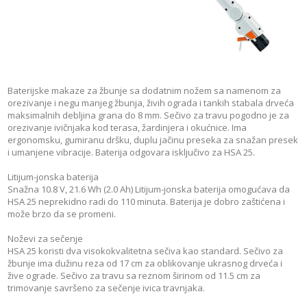
Baterijske makaze za žbunje sa dodatnim nožem sa namenom za
orezivanje i negu manjeg žbunja, živih ograda i tankih stabala drveća
maksimalnih debljina grana do 8 mm. Sečivo za travu pogodno je za
orezivanje ivičnjaka kod terasa, žardinjera i okućnice. Ima
ergonomsku, gumiranu dršku, duplu jačinu preseka za snažan presek
i umanjene vibracije. Baterija odgovara isključivo za HSA 25.
Litijum-jonska baterija
Snažna 10.8 V, 21.6 Wh (2.0 Ah) Litijum-jonska baterija omogućava da
HSA 25 neprekidno radi do 110 minuta. Baterija je dobro zaštićena i
može brzo da se promeni.
Noževi za sečenje
HSA 25 koristi dva visokokvalitetna sečiva kao standard. Sečivo za
žbunje ima dužinu reza od 17 cm za oblikovanje ukrasnog drveća i
žive ograde. Sečivo za travu sa reznom širinom od 11.5 cm za
trimovanje savršeno za sečenje ivica travnjaka.