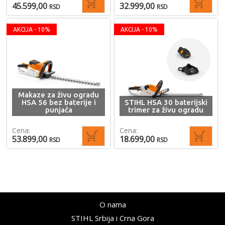
45.599,00
32.999,00
RSD
RSD
AKCIJA - 10%
AKCIJA - 10%
Makaze za živu ogradu
HSA 56 bez baterije i
STIHL HSA 30 baterijski
punjača
trimer za živu ogradu
Cena:
Cena:
53.899,00
18.699,00
RSD
RSD
O nama
STIHL Srbija i Crna Gora