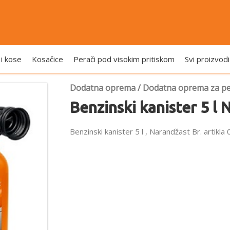
 i kose
Kosačice
Perači pod visokim pritiskom
Svi proizvodi
Dodatna oprema
/
Dodatna oprema za pe
Benzinski kanister 5 l
Benzinski kanister 5 l , Narandžast Br. artikl