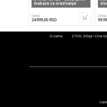
makaze za orezivanje
vis
Cena:
Cena
24.999,00
RSD
99.9
O nama
STIHL Srbija i Crna G
Lope