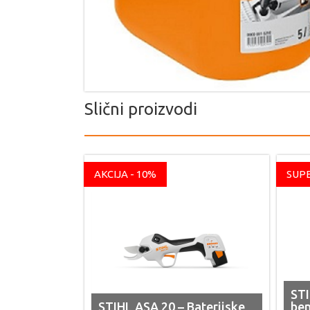
Slični proizvodi
AKCIJA - 10%
SUP
STI
STIHL ASA 20 – Baterijske
ben