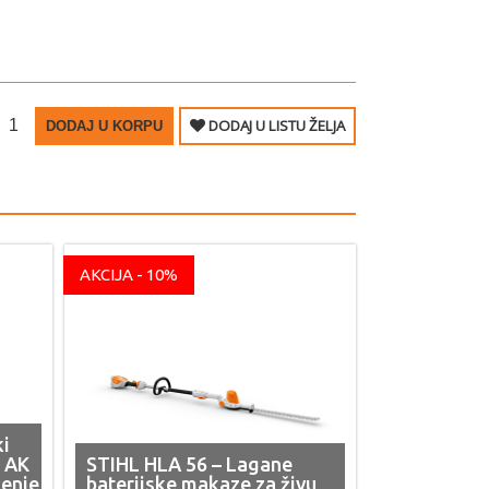
DODAJ U LISTU ŽELJA
DODAJ U KORPU
AKCIJA - 10%
ki
z AK
STIHL HLA 56 – Lagane
ćenje
baterijske makaze za živu