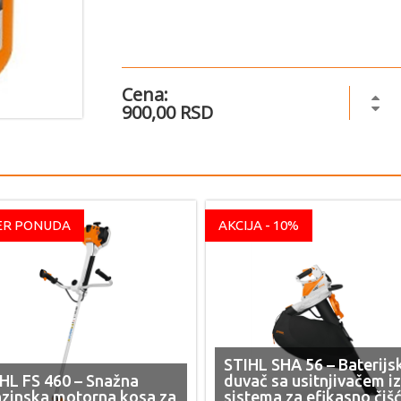
Cena:
900,00 RSD
ER PONUDA
AKCIJA - 10%
STIHL SHA 56 – Baterijs
HL FS 460 – Snažna
duvač sa usitnjivačem i
zinska motorna kosa za
sistema za efikasno čiš