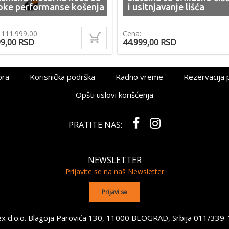
oke performanse košenja
i usitnjavanje lišća
:
111.999,00
Cena:
99,00
RSD
44.999,00
RSD
ora
Korisnička podrška
Radno vreme
Rezervacija 
Opšti uslovi korišćenja
PRATITE NAS:
NEWSLETTER
Prijavite se na naš Newsletter
x d.o.o. Blagoja Parovića 130, 11000 BEOGRAD, Srbija
011/339-