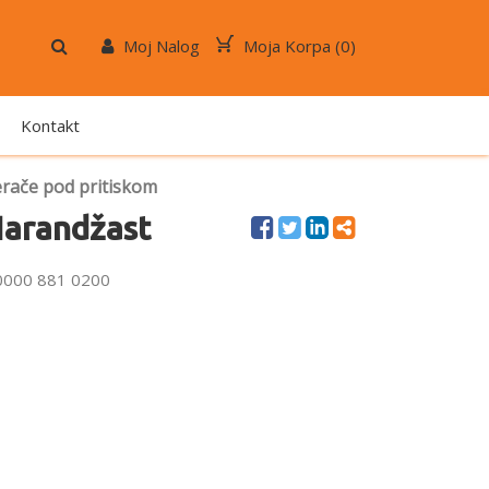
Moj Nalog
Moja Korpa (
0
)
Kontakt
rače pod pritiskom
 Narandžast
a 0000 881 0200